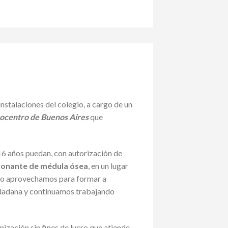
nstalaciones del colegio, a cargo de un
centro de Buenos Aires
que
16 años puedan, con autorización de
onante de médula ósea
, en un lugar
ico aprovechamos para formar a
iudadana y continuamos trabajando
nización sin fines de lucro que atiende